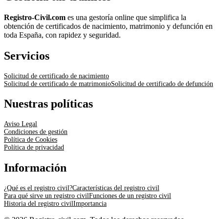
Registro-Civil.com
es una gestoría online que simplifica la
obtención de certificados de nacimiento, matrimonio y defunción en
toda España, con rapidez y seguridad.
Servicios
Solicitud de certificado de nacimiento
Solicitud de certificado de matrimonio
Solicitud de certificado de defunción
Nuestras políticas
Aviso Legal
Condiciones de gestión
Política de Cookies
Política de privacidad
Información
¿Qué es el registro civil?
Características del registro civil
Para qué sirve un registro civil
Funciones de un registro civil
Historia del registro civil
Importancia