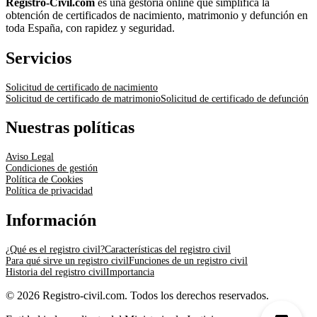
Registro-Civil.com
es una gestoría online que simplifica la
obtención de certificados de nacimiento, matrimonio y defunción en
toda España, con rapidez y seguridad.
Servicios
Solicitud de certificado de nacimiento
Solicitud de certificado de matrimonio
Solicitud de certificado de defunción
Nuestras políticas
Aviso Legal
Condiciones de gestión
Política de Cookies
Política de privacidad
Información
¿Qué es el registro civil?
Características del registro civil
Para qué sirve un registro civil
Funciones de un registro civil
Historia del registro civil
Importancia
© 2026 Registro-civil.com. Todos los derechos reservados.