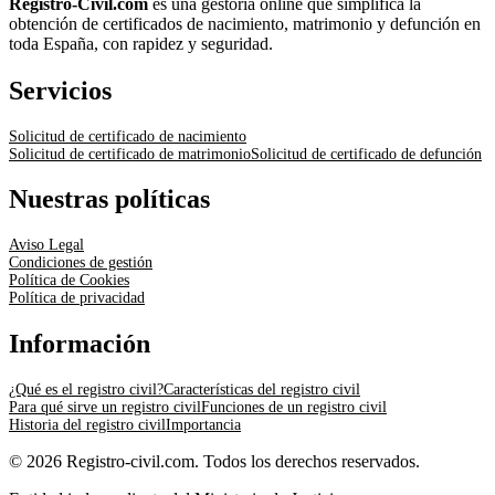
Registro-Civil.com
es una gestoría online que simplifica la
obtención de certificados de nacimiento, matrimonio y defunción en
toda España, con rapidez y seguridad.
Servicios
Solicitud de certificado de nacimiento
Solicitud de certificado de matrimonio
Solicitud de certificado de defunción
Nuestras políticas
Aviso Legal
Condiciones de gestión
Política de Cookies
Política de privacidad
Información
¿Qué es el registro civil?
Características del registro civil
Para qué sirve un registro civil
Funciones de un registro civil
Historia del registro civil
Importancia
© 2026 Registro-civil.com. Todos los derechos reservados.