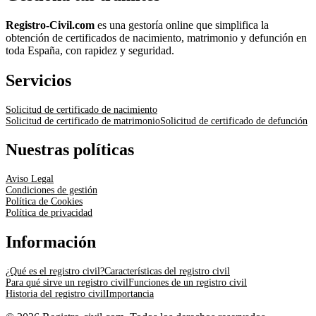
Registro-Civil.com
es una gestoría online que simplifica la
obtención de certificados de nacimiento, matrimonio y defunción en
toda España, con rapidez y seguridad.
Servicios
Solicitud de certificado de nacimiento
Solicitud de certificado de matrimonio
Solicitud de certificado de defunción
Nuestras políticas
Aviso Legal
Condiciones de gestión
Política de Cookies
Política de privacidad
Información
¿Qué es el registro civil?
Características del registro civil
Para qué sirve un registro civil
Funciones de un registro civil
Historia del registro civil
Importancia