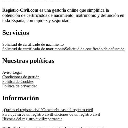
Registro-Civil.com
es una gestoría online que simplifica la
obtención de certificados de nacimiento, matrimonio y defunción en
toda España, con rapidez y seguridad.
Servicios
Solicitud de certificado de nacimiento
Solicitud de certificado de matrimonio
Solicitud de certificado de defunción
Nuestras políticas
Aviso Legal
Condiciones de gestión
Política de Cookies
Política de privacidad
Información
¿Qué es el registro civil?
Características del registro civil
Para qué sirve un registro civil
Funciones de un registro civil
Historia del registro civil
Importancia