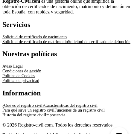
Registro-Civil.com
es una gestoría online que simplifica la
obtención de certificados de nacimiento, matrimonio y defunción en
toda España, con rapidez y seguridad.
Servicios
Solicitud de certificado de nacimiento
Solicitud de certificado de matrimonio
Solicitud de certificado de defunción
Nuestras políticas
Aviso Legal
Condiciones de gestión
Política de Cookies
Política de privacidad
Información
¿Qué es el registro civil?
Características del registro civil
Para qué sirve un registro civil
Funciones de un registro civil
Historia del registro civil
Importancia
© 2026 Registro-civil.com. Todos los derechos reservados.