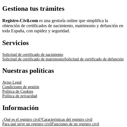
Gestiona tus trámites
Registro-Civil.com
es una gestoría online que simplifica la
obtención de certificados de nacimiento, matrimonio y defunción en
toda España, con rapidez y seguridad.
Servicios
Solicitud de certificado de nacimiento
Solicitud de certificado de matrimonio
Solicitud de certificado de defunción
Nuestras políticas
Aviso Legal
Condiciones de gestión
Política de Cookies
Política de privacidad
Información
¿Qué es el registro civil?
Características del registro civil
Para qué sirve un registro civil
Funciones de un registro civil