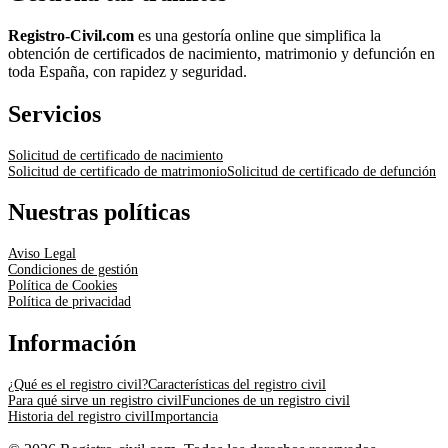
Registro-Civil.com
es una gestoría online que simplifica la
obtención de certificados de nacimiento, matrimonio y defunción en
toda España, con rapidez y seguridad.
Servicios
Solicitud de certificado de nacimiento
Solicitud de certificado de matrimonio
Solicitud de certificado de defunción
Nuestras políticas
Aviso Legal
Condiciones de gestión
Política de Cookies
Política de privacidad
Información
¿Qué es el registro civil?
Características del registro civil
Para qué sirve un registro civil
Funciones de un registro civil
Historia del registro civil
Importancia