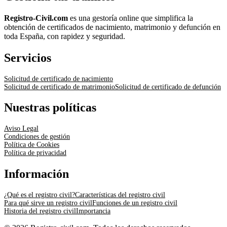
Registro-Civil.com
es una gestoría online que simplifica la
obtención de certificados de nacimiento, matrimonio y defunción en
toda España, con rapidez y seguridad.
Servicios
Solicitud de certificado de nacimiento
Solicitud de certificado de matrimonio
Solicitud de certificado de defunción
Nuestras políticas
Aviso Legal
Condiciones de gestión
Política de Cookies
Política de privacidad
Información
¿Qué es el registro civil?
Características del registro civil
Para qué sirve un registro civil
Funciones de un registro civil
Historia del registro civil
Importancia