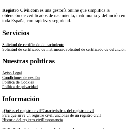
Registro-Civil.com
es una gestoría online que simplifica la
obtención de certificados de nacimiento, matrimonio y defunción en
toda España, con rapidez y seguridad.
Servicios
Solicitud de certificado de nacimiento
Solicitud de certificado de matrimonio
Solicitud de certificado de defunción
Nuestras políticas
Aviso Legal
Condiciones de gestión
Política de Cookies
Política de privacidad
Información
¿Qué es el registro civil?
Características del registro civil
Para qué sirve un registro civil
Funciones de un registro civil
Historia del registro civil
Importancia