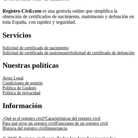
Registro-Civil.com
es una gestoría online que simplifica la
obtención de certificados de nacimiento, matrimonio y defunción en
toda España, con rapidez y seguridad.
Servicios
Solicitud de certificado de nacimiento
Solicitud de certificado de matrimonio
Solicitud de certificado de defunción
Nuestras políticas
Aviso Legal
Condiciones de gestión
Política de Cookies
Política de privacidad
Información
¿Qué es el registro civil?
Características del registro civil
Para qué sirve un registro civil
Funciones de un registro civil
Historia del registro civil
Importancia