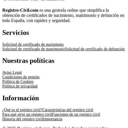
Registro-Civil.com
es una gestoría online que simplifica la
obtención de certificados de nacimiento, matrimonio y defunción en
toda España, con rapidez y seguridad.
Servicios
Solicitud de certificado de nacimiento
Solicitud de certificado de matrimonio
Solicitud de certificado de defunción
Nuestras políticas
Aviso Legal
Condiciones de gestión
Política de Cookies
Política de privacidad
Información
¿Qué es el registro civil?
Características del registro civil
Para qué sirve un registro civil
Funciones de un registro civil
Historia del registro civil
Importancia