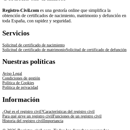
Registro-Civil.com
es una gestoría online que simplifica la
obtención de certificados de nacimiento, matrimonio y defunción en
toda España, con rapidez y seguridad.
Servicios
Solicitud de certificado de nacimiento
Solicitud de certificado de matrimonio
Solicitud de certificado de defunción
Nuestras políticas
Aviso Legal
Condiciones de gestión
Política de Cookies
Política de privacidad
Información
¿Qué es el registro civil?
Características del registro civil
Para qué sirve un registro civil
Funciones de un registro civil
Historia del registro civil
Importancia