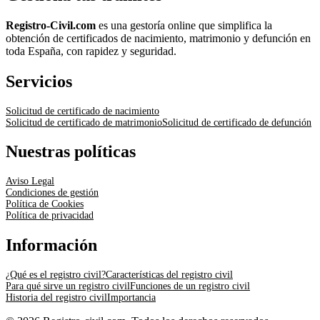
Registro-Civil.com
es una gestoría online que simplifica la
obtención de certificados de nacimiento, matrimonio y defunción en
toda España, con rapidez y seguridad.
Servicios
Solicitud de certificado de nacimiento
Solicitud de certificado de matrimonio
Solicitud de certificado de defunción
Nuestras políticas
Aviso Legal
Condiciones de gestión
Política de Cookies
Política de privacidad
Información
¿Qué es el registro civil?
Características del registro civil
Para qué sirve un registro civil
Funciones de un registro civil
Historia del registro civil
Importancia