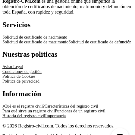
Registro-Civil.com
es una gestoría online que simplifica la
obtención de certificados de nacimiento, matrimonio y defunción en
toda España, con rapidez y seguridad.
Servicios
Solicitud de certificado de nacimiento
Solicitud de certificado de matrimonio
Solicitud de certificado de defunción
Nuestras políticas
Aviso Legal
Condiciones de gestión
Política de Cookies
Política de privacidad
Información
¿Qué es el registro civil?
Características del registro civil
Para qué sirve un registro civil
Funciones de un registro civil
Historia del registro civil
Importancia
© 2026 Registro-civil.com. Todos los derechos reservados.