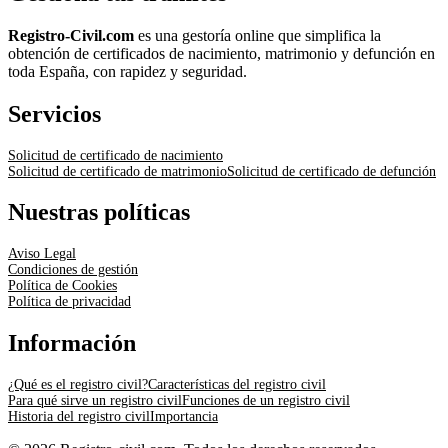
Registro-Civil.com
es una gestoría online que simplifica la
obtención de certificados de nacimiento, matrimonio y defunción en
toda España, con rapidez y seguridad.
Servicios
Solicitud de certificado de nacimiento
Solicitud de certificado de matrimonio
Solicitud de certificado de defunción
Nuestras políticas
Aviso Legal
Condiciones de gestión
Política de Cookies
Política de privacidad
Información
¿Qué es el registro civil?
Características del registro civil
Para qué sirve un registro civil
Funciones de un registro civil
Historia del registro civil
Importancia