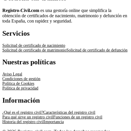
Registro-Civil.com
es una gestoría online que simplifica la
obtención de certificados de nacimiento, matrimonio y defunción en
toda España, con rapidez y seguridad.
Servicios
Solicitud de certificado de nacimiento
Solicitud de certificado de matrimonio
Solicitud de certificado de defunción
Nuestras políticas
Aviso Legal
Condiciones de gestión
Política de Cookies
Política de privacidad
Información
¿Qué es el registro civil?
Características del registro civil
Para qué sirve un registro civil
Funciones de un registro civil
Historia del registro civil
Importancia