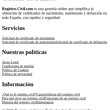
Registro-Civil.com
es una gestoría online que simplifica la
obtención de certificados de nacimiento, matrimonio y defunción en
toda España, con rapidez y seguridad.
Servicios
Solicitud de certificado de nacimiento
Solicitud de certificado de matrimonio
Solicitud de certificado de defunción
Nuestras políticas
Aviso Legal
Condiciones de gestión
Política de Cookies
Política de privacidad
Información
¿Qué es el registro civil?
Características del registro civil
Para qué sirve un registro civil
Funciones de un registro civil
Historia del registro civil
Importancia