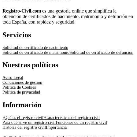
Registro-Civil.com
es una gestoría online que simplifica la
obtención de certificados de nacimiento, matrimonio y defunción en
toda España, con rapidez y seguridad.
Servicios
Solicitud de certificado de nacimiento
Solicitud de certificado de matrimonio
Solicitud de certificado de defunción
Nuestras políticas
Aviso Legal
Condiciones de gestión
Política de Cookies
Política de privacidad
Información
¿Qué es el registro civil?
Características del registro civil
Para qué sirve un registro civil
Funciones de un registro civil
Historia del registro civil
Importancia