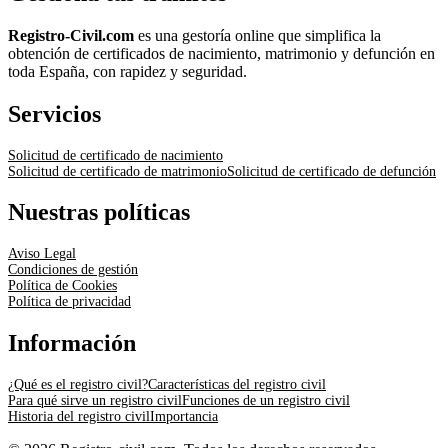
Registro-Civil.com
es una gestoría online que simplifica la
obtención de certificados de nacimiento, matrimonio y defunción en
toda España, con rapidez y seguridad.
Servicios
Solicitud de certificado de nacimiento
Solicitud de certificado de matrimonio
Solicitud de certificado de defunción
Nuestras políticas
Aviso Legal
Condiciones de gestión
Política de Cookies
Política de privacidad
Información
¿Qué es el registro civil?
Características del registro civil
Para qué sirve un registro civil
Funciones de un registro civil
Historia del registro civil
Importancia