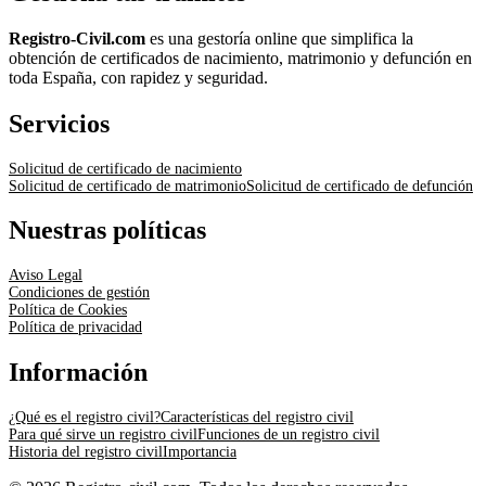
Registro-Civil.com
es una gestoría online que simplifica la
obtención de certificados de nacimiento, matrimonio y defunción en
toda España, con rapidez y seguridad.
Servicios
Solicitud de certificado de nacimiento
Solicitud de certificado de matrimonio
Solicitud de certificado de defunción
Nuestras políticas
Aviso Legal
Condiciones de gestión
Política de Cookies
Política de privacidad
Información
¿Qué es el registro civil?
Características del registro civil
Para qué sirve un registro civil
Funciones de un registro civil
Historia del registro civil
Importancia