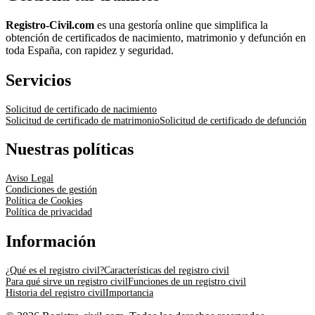
Registro-Civil.com
es una gestoría online que simplifica la
obtención de certificados de nacimiento, matrimonio y defunción en
toda España, con rapidez y seguridad.
Servicios
Solicitud de certificado de nacimiento
Solicitud de certificado de matrimonio
Solicitud de certificado de defunción
Nuestras políticas
Aviso Legal
Condiciones de gestión
Política de Cookies
Política de privacidad
Información
¿Qué es el registro civil?
Características del registro civil
Para qué sirve un registro civil
Funciones de un registro civil
Historia del registro civil
Importancia