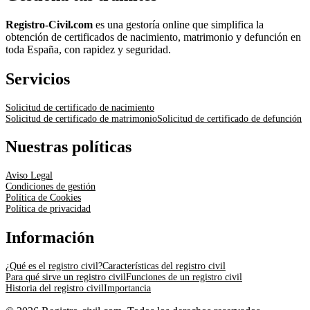
Registro-Civil.com
es una gestoría online que simplifica la
obtención de certificados de nacimiento, matrimonio y defunción en
toda España, con rapidez y seguridad.
Servicios
Solicitud de certificado de nacimiento
Solicitud de certificado de matrimonio
Solicitud de certificado de defunción
Nuestras políticas
Aviso Legal
Condiciones de gestión
Política de Cookies
Política de privacidad
Información
¿Qué es el registro civil?
Características del registro civil
Para qué sirve un registro civil
Funciones de un registro civil
Historia del registro civil
Importancia