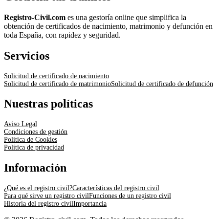
Registro-Civil.com
es una gestoría online que simplifica la
obtención de certificados de nacimiento, matrimonio y defunción en
toda España, con rapidez y seguridad.
Servicios
Solicitud de certificado de nacimiento
Solicitud de certificado de matrimonio
Solicitud de certificado de defunción
Nuestras políticas
Aviso Legal
Condiciones de gestión
Política de Cookies
Política de privacidad
Información
¿Qué es el registro civil?
Características del registro civil
Para qué sirve un registro civil
Funciones de un registro civil
Historia del registro civil
Importancia