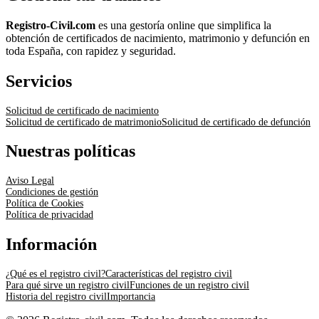
Registro-Civil.com
es una gestoría online que simplifica la
obtención de certificados de nacimiento, matrimonio y defunción en
toda España, con rapidez y seguridad.
Servicios
Solicitud de certificado de nacimiento
Solicitud de certificado de matrimonio
Solicitud de certificado de defunción
Nuestras políticas
Aviso Legal
Condiciones de gestión
Política de Cookies
Política de privacidad
Información
¿Qué es el registro civil?
Características del registro civil
Para qué sirve un registro civil
Funciones de un registro civil
Historia del registro civil
Importancia