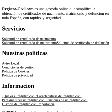
Registro-Civil.com
es una gestoría online que simplifica la
obtención de certificados de nacimiento, matrimonio y defunción en
toda España, con rapidez y seguridad.
Servicios
Solicitud de certificado de nacimiento
Solicitud de certificado de matrimonio
Solicitud de certificado de defunción
Nuestras políticas
Aviso Legal
Condiciones de gestión
Política de Cookies
Política de privacidad
Información
¿Qué es el registro civil?
Características del registro civil
Para qué sirve un registro civil
Funciones de un registro civil
Historia del registro civil
Importancia