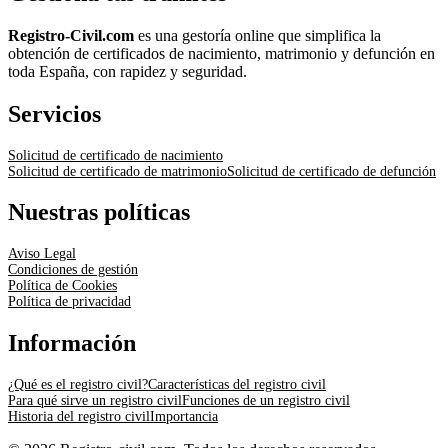
Registro-Civil.com
es una gestoría online que simplifica la
obtención de certificados de nacimiento, matrimonio y defunción en
toda España, con rapidez y seguridad.
Servicios
Solicitud de certificado de nacimiento
Solicitud de certificado de matrimonio
Solicitud de certificado de defunción
Nuestras políticas
Aviso Legal
Condiciones de gestión
Política de Cookies
Política de privacidad
Información
¿Qué es el registro civil?
Características del registro civil
Para qué sirve un registro civil
Funciones de un registro civil
Historia del registro civil
Importancia