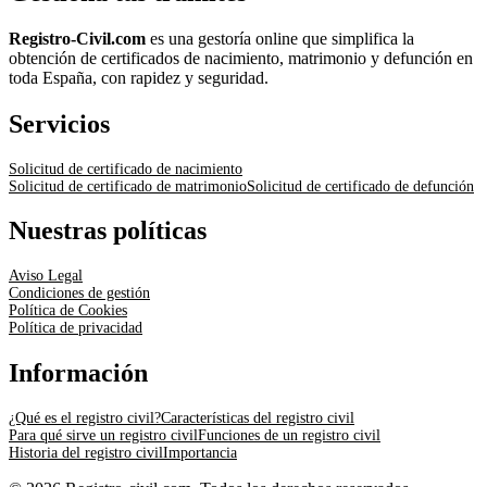
Registro-Civil.com
es una gestoría online que simplifica la
obtención de certificados de nacimiento, matrimonio y defunción en
toda España, con rapidez y seguridad.
Servicios
Solicitud de certificado de nacimiento
Solicitud de certificado de matrimonio
Solicitud de certificado de defunción
Nuestras políticas
Aviso Legal
Condiciones de gestión
Política de Cookies
Política de privacidad
Información
¿Qué es el registro civil?
Características del registro civil
Para qué sirve un registro civil
Funciones de un registro civil
Historia del registro civil
Importancia