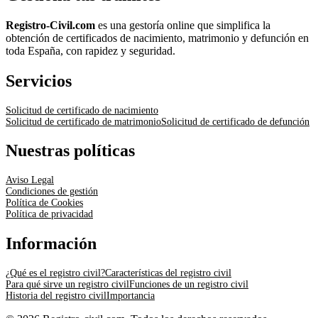
Registro-Civil.com
es una gestoría online que simplifica la
obtención de certificados de nacimiento, matrimonio y defunción en
toda España, con rapidez y seguridad.
Servicios
Solicitud de certificado de nacimiento
Solicitud de certificado de matrimonio
Solicitud de certificado de defunción
Nuestras políticas
Aviso Legal
Condiciones de gestión
Política de Cookies
Política de privacidad
Información
¿Qué es el registro civil?
Características del registro civil
Para qué sirve un registro civil
Funciones de un registro civil
Historia del registro civil
Importancia