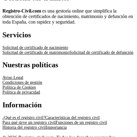
Registro-Civil.com
es una gestoría online que simplifica la
obtención de certificados de nacimiento, matrimonio y defunción en
toda España, con rapidez y seguridad.
Servicios
Solicitud de certificado de nacimiento
Solicitud de certificado de matrimonio
Solicitud de certificado de defunción
Nuestras políticas
Aviso Legal
Condiciones de gestión
Política de Cookies
Política de privacidad
Información
¿Qué es el registro civil?
Características del registro civil
Para qué sirve un registro civil
Funciones de un registro civil
Historia del registro civil
Importancia