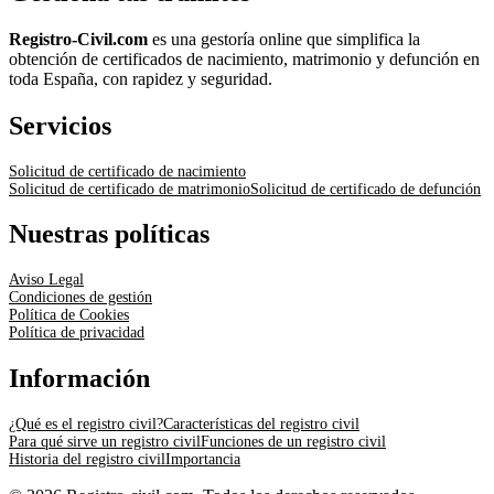
Registro-Civil.com
es una gestoría online que simplifica la
obtención de certificados de nacimiento, matrimonio y defunción en
toda España, con rapidez y seguridad.
Servicios
Solicitud de certificado de nacimiento
Solicitud de certificado de matrimonio
Solicitud de certificado de defunción
Nuestras políticas
Aviso Legal
Condiciones de gestión
Política de Cookies
Política de privacidad
Información
¿Qué es el registro civil?
Características del registro civil
Para qué sirve un registro civil
Funciones de un registro civil
Historia del registro civil
Importancia