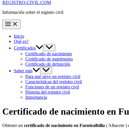
REGISTRO-CIVIL.COM
Información sobre el registro civil
Inicio
Qué es?
Certificados
Certificado de nacimiento
Certificado de matrimonio
Certificado de defunción
Saber más
Para qué sirve un registro civil
Características del registro civil
Funciones de un registro civil
Historia del registro civil
Importancia
Certificado de nacimiento en
Fu
Obtener un
certificado de nacimiento en
Fuentealbilla
( Albacete ) 