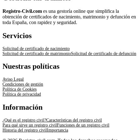
Registro-Civil.com
es una gestoría online que simplifica la
obtención de certificados de nacimiento, matrimonio y defunción en
toda España, con rapidez y seguridad.
Servicios
Solicitud de certificado de nacimiento
Solicitud de certificado de matrimonio
Solicitud de certificado de defunción
Nuestras políticas
Aviso Legal
Condiciones de gestión
Política de Cookies
Política de privacidad
Información
¿Qué es el registro civil?
Características del registro civil
Para qué sirve un registro civil
Funciones de un registro civil
Historia del registro civil
Importancia