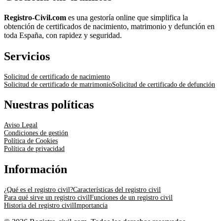
Registro-Civil.com
es una gestoría online que simplifica la
obtención de certificados de nacimiento, matrimonio y defunción en
toda España, con rapidez y seguridad.
Servicios
Solicitud de certificado de nacimiento
Solicitud de certificado de matrimonio
Solicitud de certificado de defunción
Nuestras políticas
Aviso Legal
Condiciones de gestión
Política de Cookies
Política de privacidad
Información
¿Qué es el registro civil?
Características del registro civil
Para qué sirve un registro civil
Funciones de un registro civil
Historia del registro civil
Importancia