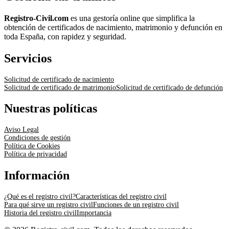
Registro-Civil.com
es una gestoría online que simplifica la
obtención de certificados de nacimiento, matrimonio y defunción en
toda España, con rapidez y seguridad.
Servicios
Solicitud de certificado de nacimiento
Solicitud de certificado de matrimonio
Solicitud de certificado de defunción
Nuestras políticas
Aviso Legal
Condiciones de gestión
Política de Cookies
Política de privacidad
Información
¿Qué es el registro civil?
Características del registro civil
Para qué sirve un registro civil
Funciones de un registro civil
Historia del registro civil
Importancia