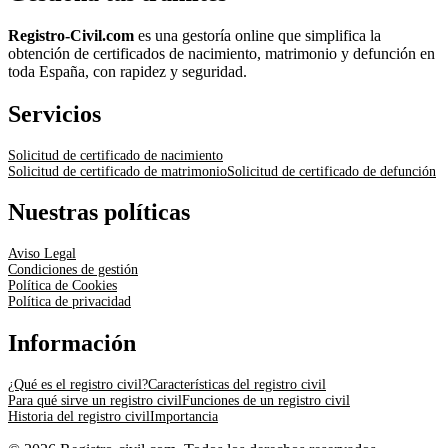
Registro-Civil.com
es una gestoría online que simplifica la
obtención de certificados de nacimiento, matrimonio y defunción en
toda España, con rapidez y seguridad.
Servicios
Solicitud de certificado de nacimiento
Solicitud de certificado de matrimonio
Solicitud de certificado de defunción
Nuestras políticas
Aviso Legal
Condiciones de gestión
Política de Cookies
Política de privacidad
Información
¿Qué es el registro civil?
Características del registro civil
Para qué sirve un registro civil
Funciones de un registro civil
Historia del registro civil
Importancia