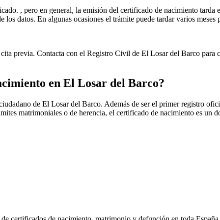
icado. , pero en general, la emisión del certificado de nacimiento tarda e
ud de los datos. En algunas ocasiones el trámite puede tardar varios me
cita previa. Contacta con el Registro Civil de
El Losar del Barco
para c
nacimiento en
El Losar del Barco
?
r ciudadano de
El Losar del Barco
. Además de ser el primer registro ofic
rámites matrimoniales o de herencia, el certificado de nacimiento es un 
n de certificados de nacimiento, matrimonio y defunción en toda España