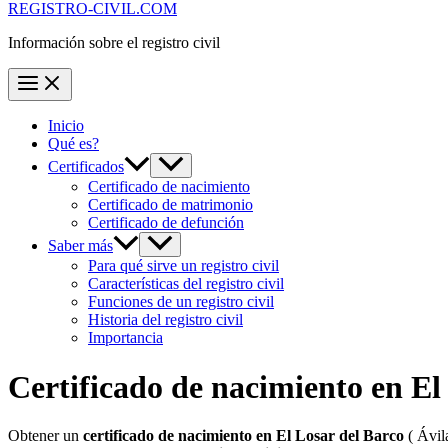
REGISTRO-CIVIL.COM
Información sobre el registro civil
Inicio
Qué es?
Certificados
Certificado de nacimiento
Certificado de matrimonio
Certificado de defunción
Saber más
Para qué sirve un registro civil
Características del registro civil
Funciones de un registro civil
Historia del registro civil
Importancia
Certificado de nacimiento en
El
Obtener un
certificado de nacimiento en
El Losar del Barco
( Ávil