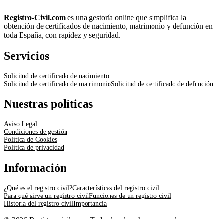
Registro-Civil.com
es una gestoría online que simplifica la
obtención de certificados de nacimiento, matrimonio y defunción en
toda España, con rapidez y seguridad.
Servicios
Solicitud de certificado de nacimiento
Solicitud de certificado de matrimonio
Solicitud de certificado de defunción
Nuestras políticas
Aviso Legal
Condiciones de gestión
Política de Cookies
Política de privacidad
Información
¿Qué es el registro civil?
Características del registro civil
Para qué sirve un registro civil
Funciones de un registro civil
Historia del registro civil
Importancia