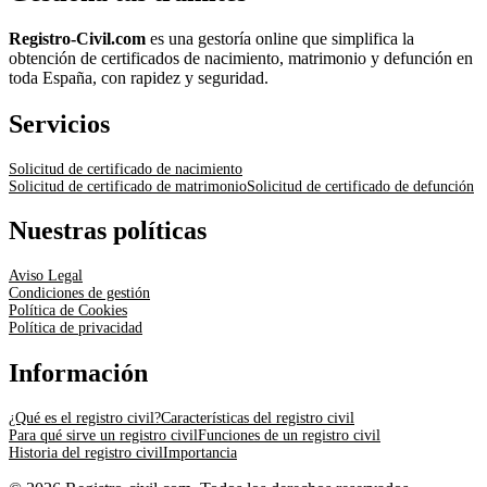
Registro-Civil.com
es una gestoría online que simplifica la
obtención de certificados de nacimiento, matrimonio y defunción en
toda España, con rapidez y seguridad.
Servicios
Solicitud de certificado de nacimiento
Solicitud de certificado de matrimonio
Solicitud de certificado de defunción
Nuestras políticas
Aviso Legal
Condiciones de gestión
Política de Cookies
Política de privacidad
Información
¿Qué es el registro civil?
Características del registro civil
Para qué sirve un registro civil
Funciones de un registro civil
Historia del registro civil
Importancia