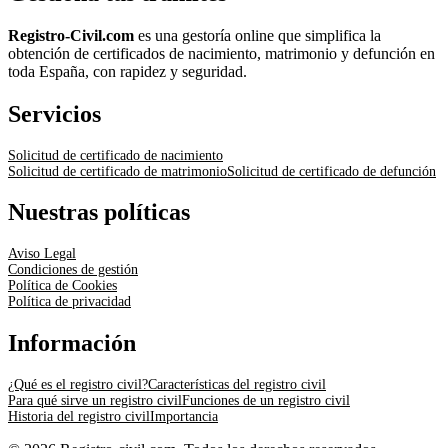
Registro-Civil.com
es una gestoría online que simplifica la
obtención de certificados de nacimiento, matrimonio y defunción en
toda España, con rapidez y seguridad.
Servicios
Solicitud de certificado de nacimiento
Solicitud de certificado de matrimonio
Solicitud de certificado de defunción
Nuestras políticas
Aviso Legal
Condiciones de gestión
Política de Cookies
Política de privacidad
Información
¿Qué es el registro civil?
Características del registro civil
Para qué sirve un registro civil
Funciones de un registro civil
Historia del registro civil
Importancia