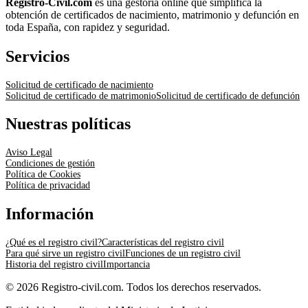
Registro-Civil.com
es una gestoría online que simplifica la
obtención de certificados de nacimiento, matrimonio y defunción en
toda España, con rapidez y seguridad.
Servicios
Solicitud de certificado de nacimiento
Solicitud de certificado de matrimonio
Solicitud de certificado de defunción
Nuestras políticas
Aviso Legal
Condiciones de gestión
Política de Cookies
Política de privacidad
Información
¿Qué es el registro civil?
Características del registro civil
Para qué sirve un registro civil
Funciones de un registro civil
Historia del registro civil
Importancia
© 2026 Registro-civil.com. Todos los derechos reservados.