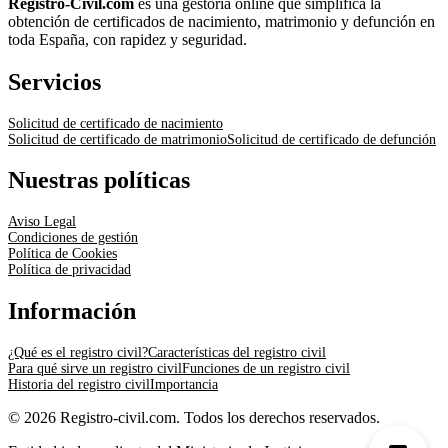
Registro-Civil.com
es una gestoría online que simplifica la
obtención de certificados de nacimiento, matrimonio y defunción en
toda España, con rapidez y seguridad.
Servicios
Solicitud de certificado de nacimiento
Solicitud de certificado de matrimonio
Solicitud de certificado de defunción
Nuestras políticas
Aviso Legal
Condiciones de gestión
Política de Cookies
Política de privacidad
Información
¿Qué es el registro civil?
Características del registro civil
Para qué sirve un registro civil
Funciones de un registro civil
Historia del registro civil
Importancia
© 2026 Registro-civil.com. Todos los derechos reservados.