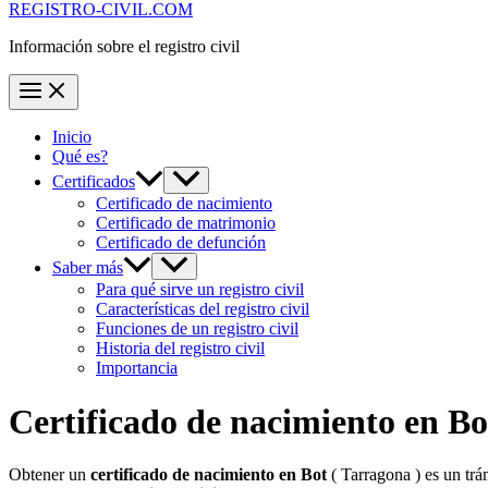
REGISTRO-CIVIL.COM
Información sobre el registro civil
Inicio
Qué es?
Certificados
Certificado de nacimiento
Certificado de matrimonio
Certificado de defunción
Saber más
Para qué sirve un registro civil
Características del registro civil
Funciones de un registro civil
Historia del registro civil
Importancia
Certificado de nacimiento en
Bo
Obtener un
certificado de nacimiento en
Bot
( Tarragona ) es un trá