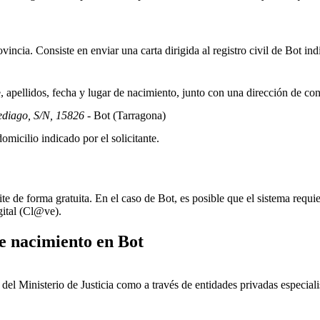
incia. Consiste en enviar una carta dirigida al registro civil de
Bot
indi
apellidos, fecha y lugar de nacimiento, junto con una dirección de co
ediago, S/N, 15826
- Bot
(Tarragona)
omicilio indicado por el solicitante.
ite de forma gratuita. En el caso de
Bot
, es posible que el sistema requie
gital (Cl@ve).
de nacimiento en
Bot
ial del Ministerio de Justicia como a través de entidades privadas especial