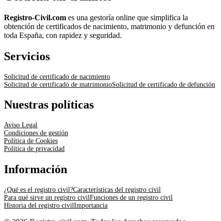
Registro-Civil.com
es una gestoría online que simplifica la
obtención de certificados de nacimiento, matrimonio y defunción en
toda España, con rapidez y seguridad.
Servicios
Solicitud de certificado de nacimiento
Solicitud de certificado de matrimonio
Solicitud de certificado de defunción
Nuestras políticas
Aviso Legal
Condiciones de gestión
Política de Cookies
Política de privacidad
Información
¿Qué es el registro civil?
Características del registro civil
Para qué sirve un registro civil
Funciones de un registro civil
Historia del registro civil
Importancia