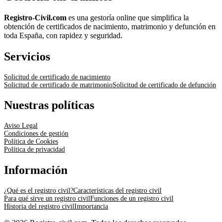
Registro-Civil.com
es una gestoría online que simplifica la
obtención de certificados de nacimiento, matrimonio y defunción en
toda España, con rapidez y seguridad.
Servicios
Solicitud de certificado de nacimiento
Solicitud de certificado de matrimonio
Solicitud de certificado de defunción
Nuestras políticas
Aviso Legal
Condiciones de gestión
Política de Cookies
Política de privacidad
Información
¿Qué es el registro civil?
Características del registro civil
Para qué sirve un registro civil
Funciones de un registro civil
Historia del registro civil
Importancia