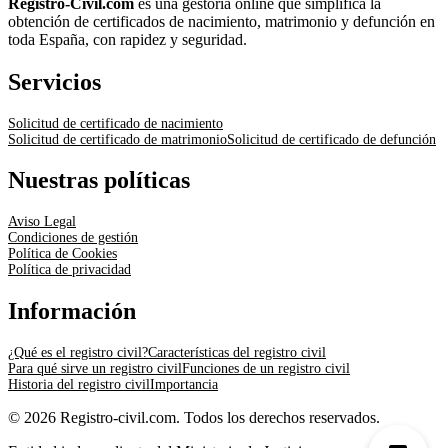
Registro-Civil.com
es una gestoría online que simplifica la
obtención de certificados de nacimiento, matrimonio y defunción en
toda España, con rapidez y seguridad.
Servicios
Solicitud de certificado de nacimiento
Solicitud de certificado de matrimonio
Solicitud de certificado de defunción
Nuestras políticas
Aviso Legal
Condiciones de gestión
Política de Cookies
Política de privacidad
Información
¿Qué es el registro civil?
Características del registro civil
Para qué sirve un registro civil
Funciones de un registro civil
Historia del registro civil
Importancia
© 2026 Registro-civil.com. Todos los derechos reservados.