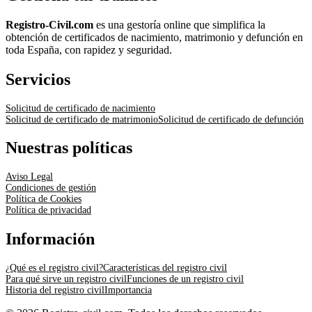
Registro-Civil.com
es una gestoría online que simplifica la
obtención de certificados de nacimiento, matrimonio y defunción en
toda España, con rapidez y seguridad.
Servicios
Solicitud de certificado de nacimiento
Solicitud de certificado de matrimonio
Solicitud de certificado de defunción
Nuestras políticas
Aviso Legal
Condiciones de gestión
Política de Cookies
Política de privacidad
Información
¿Qué es el registro civil?
Características del registro civil
Para qué sirve un registro civil
Funciones de un registro civil
Historia del registro civil
Importancia