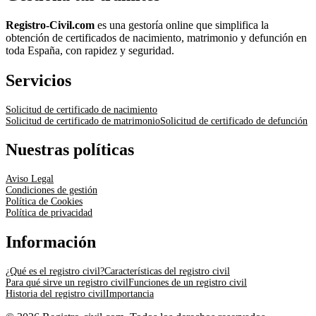
Registro-Civil.com
es una gestoría online que simplifica la
obtención de certificados de nacimiento, matrimonio y defunción en
toda España, con rapidez y seguridad.
Servicios
Solicitud de certificado de nacimiento
Solicitud de certificado de matrimonio
Solicitud de certificado de defunción
Nuestras políticas
Aviso Legal
Condiciones de gestión
Política de Cookies
Política de privacidad
Información
¿Qué es el registro civil?
Características del registro civil
Para qué sirve un registro civil
Funciones de un registro civil
Historia del registro civil
Importancia