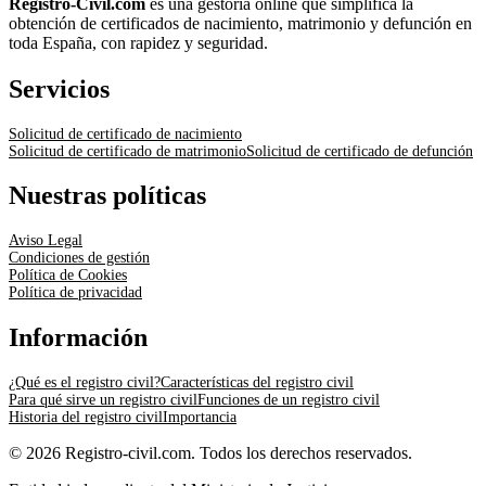
Registro-Civil.com
es una gestoría online que simplifica la
obtención de certificados de nacimiento, matrimonio y defunción en
toda España, con rapidez y seguridad.
Servicios
Solicitud de certificado de nacimiento
Solicitud de certificado de matrimonio
Solicitud de certificado de defunción
Nuestras políticas
Aviso Legal
Condiciones de gestión
Política de Cookies
Política de privacidad
Información
¿Qué es el registro civil?
Características del registro civil
Para qué sirve un registro civil
Funciones de un registro civil
Historia del registro civil
Importancia
© 2026 Registro-civil.com. Todos los derechos reservados.