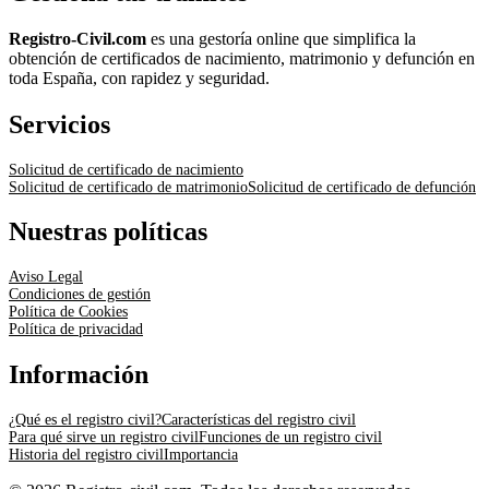
Registro-Civil.com
es una gestoría online que simplifica la
obtención de certificados de nacimiento, matrimonio y defunción en
toda España, con rapidez y seguridad.
Servicios
Solicitud de certificado de nacimiento
Solicitud de certificado de matrimonio
Solicitud de certificado de defunción
Nuestras políticas
Aviso Legal
Condiciones de gestión
Política de Cookies
Política de privacidad
Información
¿Qué es el registro civil?
Características del registro civil
Para qué sirve un registro civil
Funciones de un registro civil
Historia del registro civil
Importancia